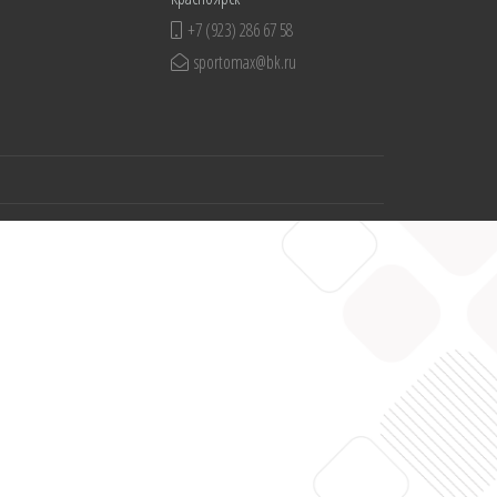
+7 (923) 286 67 58
sportomax@bk.ru