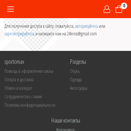
0
Для получения доступа к сайту, пожалуйста,
авторизуйтесь
или
зарегистрируйтесь
и напишите нам на 24kross@gmail.com
sportomax
Разделы
Помощь в оформлении заказа
Обувь
Оплата и доставка
Одежда
Обмен и возврат
Аксессуары
Сотрудничество с нами
Политика конфиденциальности
Наши контакты
Красноярск