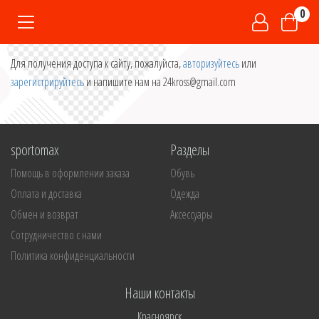
0
Для получения доступа к сайту, пожалуйста,
авторизуйтесь
или
зарегистрируйтесь
и напишите нам на 24kross@gmail.com
sportomax
Разделы
Помощь в оформлении заказа
Обувь
Оплата и доставка
Одежда
Обмен и возврат
Аксессуары
Сотрудничество с нами
Политика конфиденциальности
Наши контакты
Красноярск