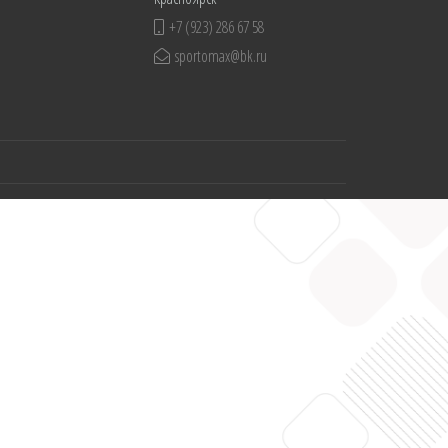
+7 (923) 286 67 58
sportomax@bk.ru