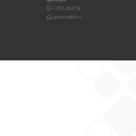
+7 (923) 286 67 58
sportomax@bk.ru