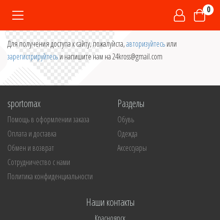
0
Для получения доступа к сайту, пожалуйста,
авторизуйтесь
или
зарегистрируйтесь
и напишите нам на 24kross@gmail.com
sportomax
Разделы
Помощь в оформлении заказа
Обувь
Оплата и доставка
Одежда
Обмен и возврат
Аксессуары
Сотрудничество с нами
Политика конфиденциальности
Наши контакты
Красноярск