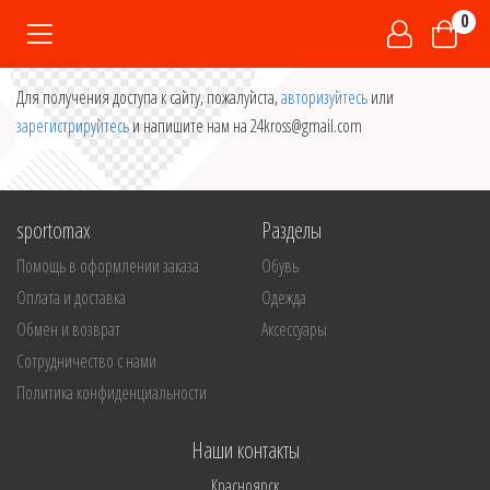
0
Для получения доступа к сайту, пожалуйста,
авторизуйтесь
или
зарегистрируйтесь
и напишите нам на 24kross@gmail.com
sportomax
Разделы
Помощь в оформлении заказа
Обувь
Оплата и доставка
Одежда
Обмен и возврат
Аксессуары
Сотрудничество с нами
Политика конфиденциальности
Наши контакты
Красноярск