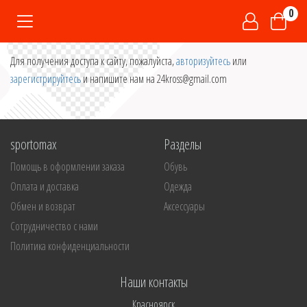
0
Для получения доступа к сайту, пожалуйста,
авторизуйтесь
или
зарегистрируйтесь
и напишите нам на 24kross@gmail.com
sportomax
Разделы
Помощь в оформлении заказа
Обувь
Оплата и доставка
Одежда
Обмен и возврат
Аксессуары
Сотрудничество с нами
Политика конфиденциальности
Наши контакты
Красноярск