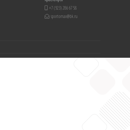
+7 (923) 286 67 58
sportomax@bk.ru