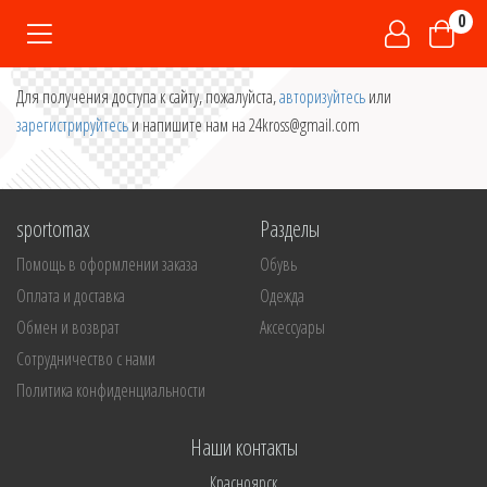
0
Для получения доступа к сайту, пожалуйста,
авторизуйтесь
или
зарегистрируйтесь
и напишите нам на 24kross@gmail.com
sportomax
Разделы
Помощь в оформлении заказа
Обувь
Оплата и доставка
Одежда
Обмен и возврат
Аксессуары
Сотрудничество с нами
Политика конфиденциальности
Наши контакты
Красноярск