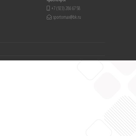
+7 (923) 286 67 58
sportomax@bk.ru