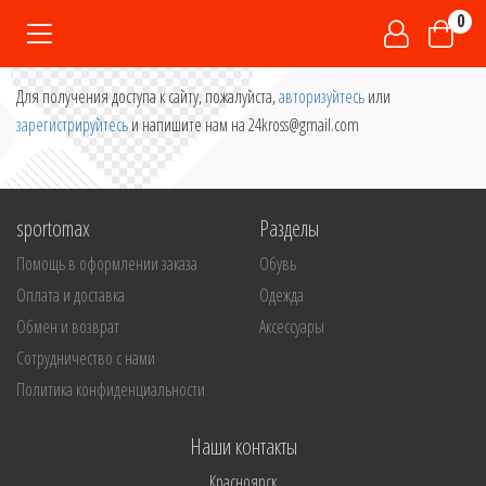
0
Для получения доступа к сайту, пожалуйста,
авторизуйтесь
или
зарегистрируйтесь
и напишите нам на 24kross@gmail.com
sportomax
Разделы
Помощь в оформлении заказа
Обувь
Оплата и доставка
Одежда
Обмен и возврат
Аксессуары
Сотрудничество с нами
Политика конфиденциальности
Наши контакты
Красноярск