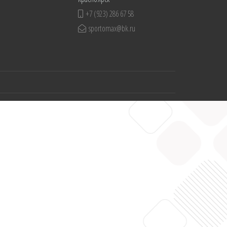
+7 (923) 286 67 58
sportomax@bk.ru