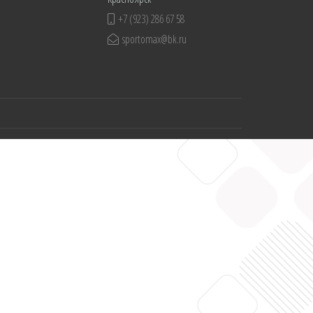
+7 (923) 286 67 58
sportomax@bk.ru