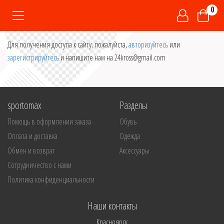
0
Для получения доступа к сайту, пожалуйста,
авторизуйтесь
или
зарегистрируйтесь
и напишите нам на 24kross@gmail.com
sportomax
Разделы
Помощь в оформлении заказа
Обувь
Оплата и доставка
Одежда
Обмен и возврат
Аксессуары
Сотрудничество с нами
Политика конфиденциальности
Наши контакты
Красноярск