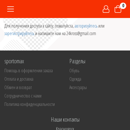
0
Для получения доступа к сайту, пожалуйста,
авторизуйтесь
или
зарегистрируйтесь
и напишите нам на 24kross@gmail.com
sportomax
Разделы
Помощь в оформлении заказа
Обувь
Оплата и доставка
Одежда
Обмен и возврат
Аксессуары
Сотрудничество с нами
Политика конфиденциальности
Наши контакты
Красноярск