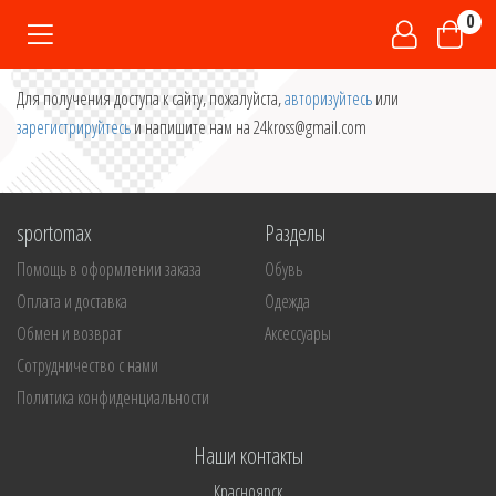
0
Для получения доступа к сайту, пожалуйста,
авторизуйтесь
или
зарегистрируйтесь
и напишите нам на 24kross@gmail.com
sportomax
Разделы
Помощь в оформлении заказа
Обувь
Оплата и доставка
Одежда
Обмен и возврат
Аксессуары
Сотрудничество с нами
Политика конфиденциальности
Наши контакты
Красноярск