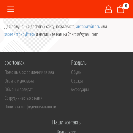
0
Для получения доступа к сайту, пожалуйста,
авторизуйтесь
или
зарегистрируйтесь
и напишите нам на 24kross@gmail.com
sportomax
Разделы
Помощь в оформлении заказа
Обувь
Оплата и доставка
Одежда
Обмен и возврат
Аксессуары
Сотрудничество с нами
Политика конфиденциальности
Наши контакты
Красноярск